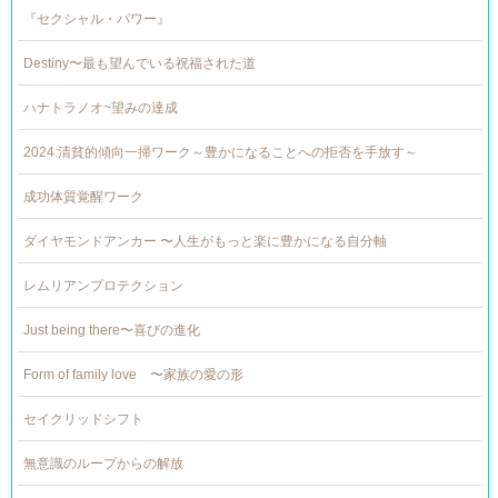
『セクシャル・パワー』
Destiny〜最も望んでいる祝福された道
ハナトラノオ~望みの達成
2024:清貧的傾向一掃ワーク～豊かになることへの拒否を手放す～
成功体質覚醒ワーク
ダイヤモンドアンカー 〜人生がもっと楽に豊かになる自分軸
レムリアンプロテクション
Just being there〜喜びの進化
Form of family love 〜家族の愛の形
セイクリッドシフト
無意識のループからの解放